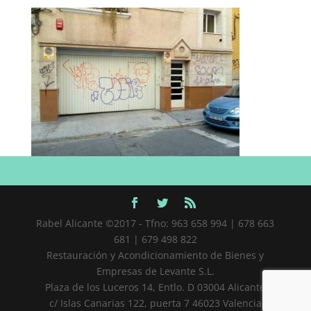
Rabel Alicante ©2017 - Tfno: 963 658 994 | 678 663
681 | 679 498 822
Restauración y Acondicionamiento de Bienes y
Empresas de Levante S.L.
Plaza de los Luceros 14, Entlo. D 03004 Alicante
c/ Islas Canarias 122, puerta 7 46023 Valencia