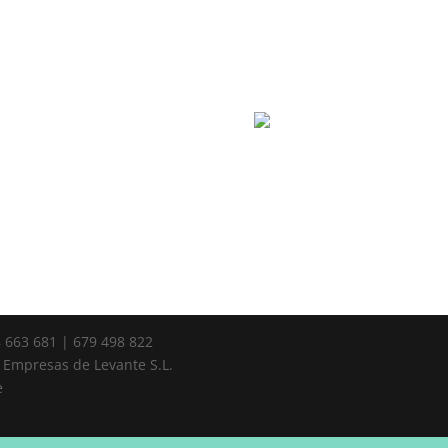
8 663 681 | 679 498 822
 Empresas de Levante S.L.
e