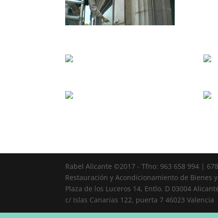
Rabel Alicante ©2017 - Tfno: 963 658 994 | 67
Restauración y Acondicionamiento de Bienes y
Plaza de los Luceros 14, Entlo. D 03004 Alicant
c/ Islas Canarias 122, puerta 7 46023 Valencia