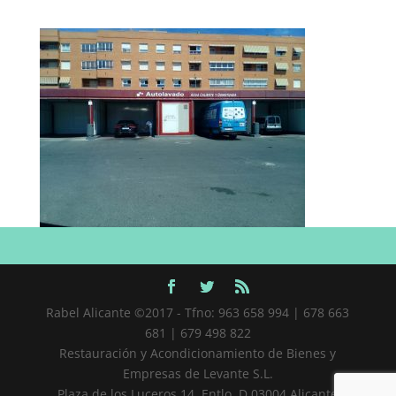
Rabel Alicante ©2017 - Tfno: 963 658 994 | 678 663
681 | 679 498 822
Restauración y Acondicionamiento de Bienes y
Empresas de Levante S.L.
Plaza de los Luceros 14, Entlo. D 03004 Alicante