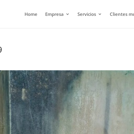
Home
Empresa
Servicios
Clientes m
9