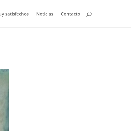
uy satisfechos
Noticias
Contacto