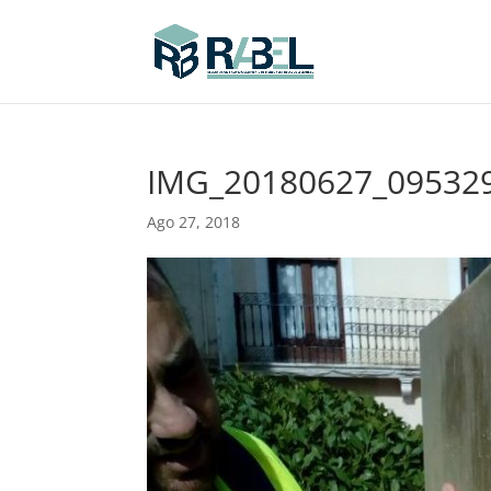
IMG_20180627_09532
Ago 27, 2018