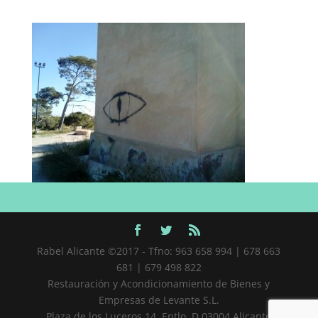
Rabel Alicante ©2017 - Tfno: 963 658 994 | 678 663
681 | 679 498 822
Restauración y Acondicionamiento de Bienes y
Empresas de Levante S.L.
Plaza de los Luceros 14, Entlo. D 03004 Alicante