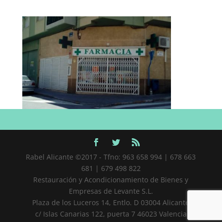
Rabel Alicante ©2017 - Tfno: 963 658 994 | 678 663
681 | 679 498 822
Restauración y Acondicionamiento de Bienes y
Empresas de Levante S.L.
Plaza de los Luceros 14, Entlo. D 03004 Alicante
c/ Islas Canarias 122, puerta 7 46023 Valencia