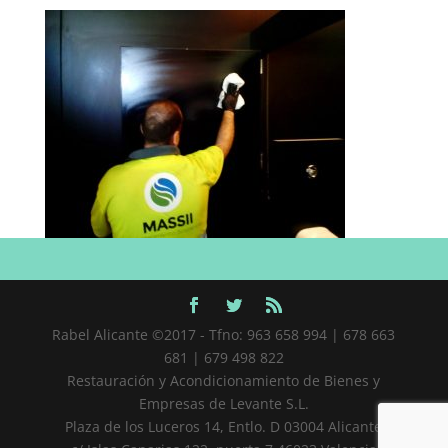
Rabel Alicante ©2017 - Tfno: 963 658 994 | 678 663
681 | 679 498 822
Restauración y Acondicionamiento de Bienes y
Empresas de Levante S.L.
Plaza de los Luceros 14, Entlo. D 03004 Alicante