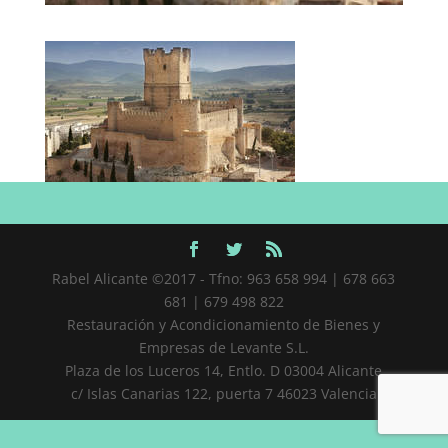
Rabel Alicante ©2017 - Tfno: 963 658 994 | 678 663
681 | 679 498 822
Restauración y Acondicionamiento de Bienes y
Empresas de Levante S.L.
Plaza de los Luceros 14, Entlo. D 03004 Alicante
c/ Islas Canarias 122, puerta 7 46023 Valencia