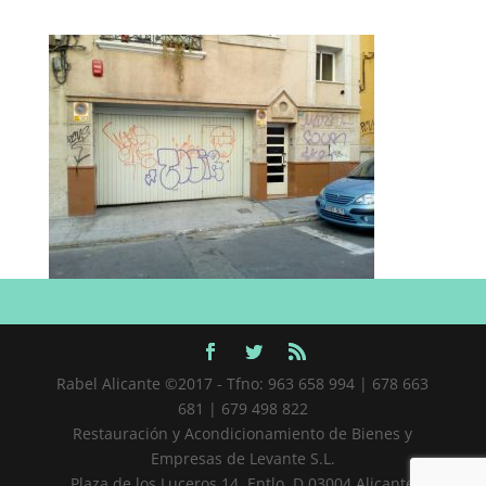
Rabel Alicante ©2017 - Tfno: 963 658 994 | 678 663
681 | 679 498 822
Restauración y Acondicionamiento de Bienes y
Empresas de Levante S.L.
Plaza de los Luceros 14, Entlo. D 03004 Alicante