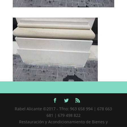
Rabel Alicante ©2017 - Tfno: 963 658 994 | 678 663
681 | 679 498 822
Restauración y Acondicionamiento de Bienes y